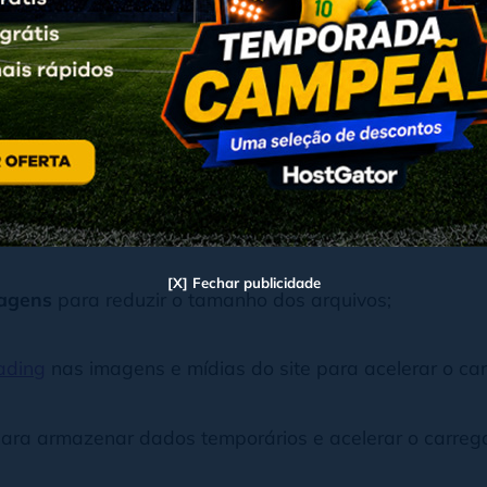
, aumentando as chances de abandono e diminuindo o
carregamento lento impacta negativamente o
SEO
, já 
 pesquisa.
 PageSpeed Insights
,
GTmetrix
e
WebPageTest
são i
ferecer sugestões de melhorias. Algumas ações prátic
[X] Fechar publicidade
agens
para reduzir o tamanho dos arquivos;
oading
nas imagens e mídias do site para acelerar o ca
ara armazenar dados temporários e acelerar o carreg