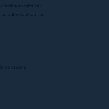
r o
tráfego orgânico
e
 e na autoridade da sua
.
a ao usuário.