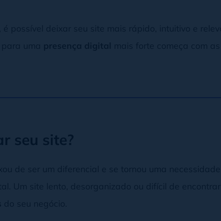
, é possível deixar seu site mais rápido, intuitivo e rel
o para uma
presença digital
mais forte começa com as 
r seu site?
xou de ser um diferencial e se tornou uma necessidad
al. Um site lento, desorganizado ou difícil de encontr
s
do seu negócio.