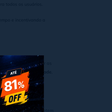
ra todos os usuários.
tempo e incentivando a
x
o seu site e alcançar as
el aumentar a
visibilidade
,
áginas lentas comprometem