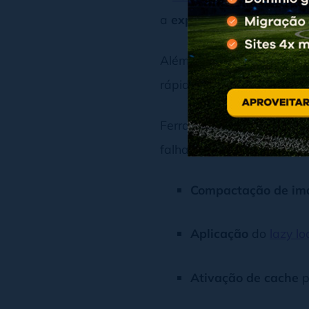
a
experiência do usuário
Além disso, um site com 
rápidos nos resultados de
Ferramentas como
Google
falhas de desempenho e o
Compactação de im
Aplicação
do
lazy l
Ativação de cache
p