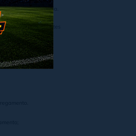
 tempo de permanência.
que o
Google
prioriza sites
deais para identificar
as incluem:
rregamento.
amento;