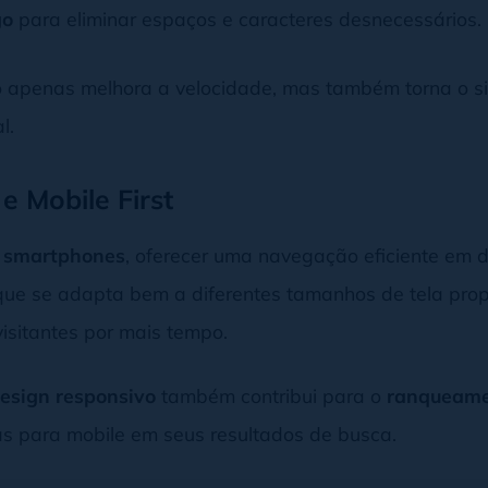
go
para eliminar espaços e caracteres desnecessários.
o apenas melhora a velocidade, mas também torna o s
l.
e Mobile First
e
smartphones
, oferecer uma navegação eficiente em d
e que se adapta bem a diferentes tamanhos de tela pr
sitantes por mais tempo.
esign responsivo
também contribui para o
ranqueame
as para mobile em seus resultados de busca.