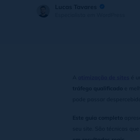
Lucas Tavares
Especialista em WordPress
A
otimização de sites
é u
tráfego qualificado
e mel
pode passar despercebid
Este guia completo
aprese
seu site. São técnicas q
em resultados reais
.