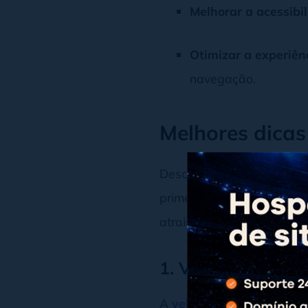
Melhorar a acessibi
Otimizar a experiên
navegação.
Melhores dicas
Descubra as principais
es
primeiras posições nos
me
atrair mais
tráfego orgân
1. Velocidade de 
A
velocidade de carrega