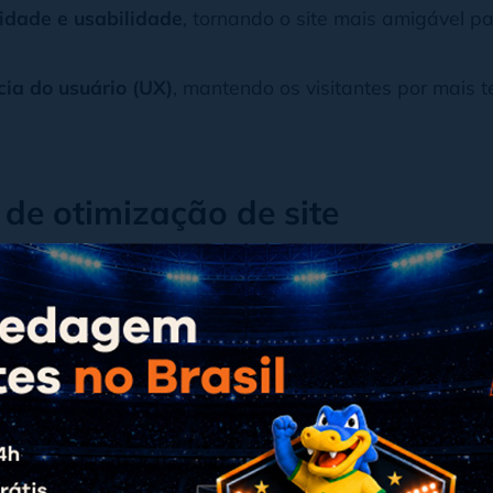
lidade e usabilidade
, tornando o site mais amigável pa
cia do usuário (UX)
, mantendo os visitantes por mais 
 de otimização de site
tratégias de otimização
para melhorar o desempenho d
canismos de busca
. Com as práticas certas, é possív
ico
e gerar melhores resultados.
carregamento
mento
é essencial para o sucesso de qualquer site. P