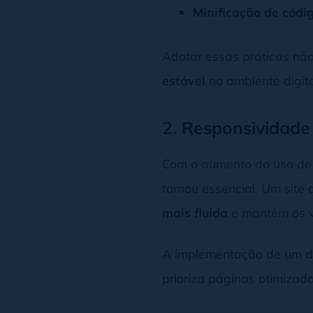
Minificação de códi
Adotar essas práticas nã
estável
no ambiente digita
2. Responsividade 
Com o aumento do uso d
tornou essencial. Um sit
mais fluida
e mantém os vi
A implementação de um
d
prioriza páginas otimizad