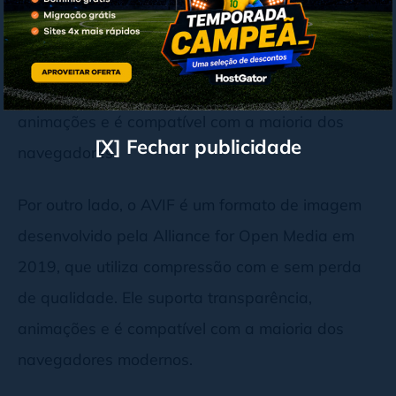
de qualidade para reduzir o tamanho da
imagem. Embora a qualidade original seja um
pouco perdida, ele suporta transparência,
animações e é compatível com a maioria dos
[X] Fechar publicidade
navegadores.
Por outro lado, o AVIF é um formato de imagem
desenvolvido pela Alliance for Open Media em
2019, que utiliza compressão com e sem perda
de qualidade. Ele suporta transparência,
animações e é compatível com a maioria dos
navegadores modernos.