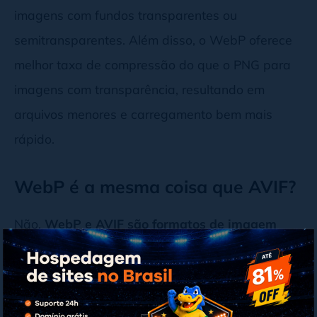
imagens com fundos transparentes ou
semitransparentes. Além disso, o WebP oferece
melhor taxa de compressão do que o PNG para
imagens com transparência, resultando em
arquivos menores e carregamento bem mais
rápido.
WebP é a mesma coisa que AVIF?
Não.
WebP e AVIF são formatos de imagem
distintos desenvolvidos para substituir o JPEG
.
Como já informado, o WebP foi criado pela
Google em 2010 e usa compressão com perda