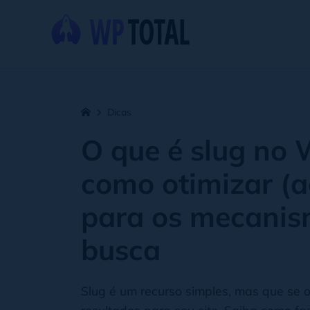
Dicas
O que é slug no 
como otimizar (
para os mecanis
busca
Slug é um recurso simples, mas que se 
resultados para seu site. Saiba como f