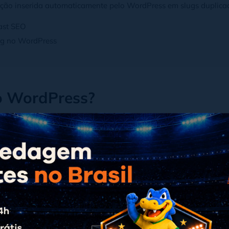
ão inserida automaticamente pelo WordPress em slugs duplica
ast SEO
ug no WordPress
no WordPress?
termo que representa a parte da URL que identifica
ca depois do endereço do seu site, que indica que aque
utomaticamente pelo WordPress com base no título do 
 otimização para mecanismos de busca (search engine
de cada página, indicando ao buscador a palavra-chav