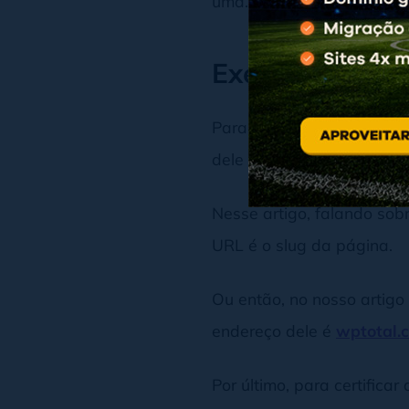
uma.
Exemplos de s
Para mostrar exemplos, fa
dele é wptotal.com.br, cer
Nesse artigo, falando sob
URL é o slug da página.
Ou então, no nosso artigo 
endereço dele é
wptotal.c
Por último, para certifica