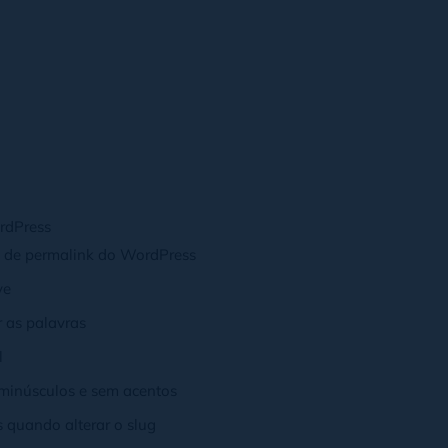
rdPress
s de permalink do WordPress
ve
r as palavras
l
 minúsculos e sem acentos
 quando alterar o slug