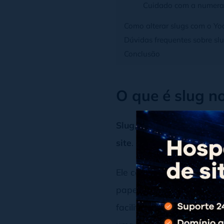
Cuidado com a numeraç
Como alterar slugs com o Yo
Dúvidas frequentes sobre sl
Conclusão
O que é slug 
Slug, no WordPress, é o 
site
. É tudo aquilo que fi
Ele costuma ser gerado a
papel muito importante na
facilita a identificação 