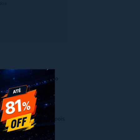
dos
x
 determinada página do
la página é única.
seu post e possui um
 optimization - SEO) pois
e de determinado cada