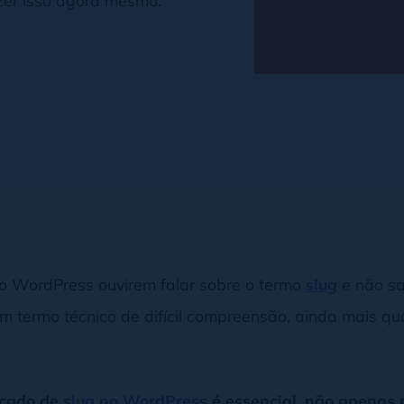
o WordPress ouvirem falar sobre o termo
slug
e não sa
um termo técnico de difícil compreensão, ainda mais 
ficado de
slug no WordPress
é essencial, não apenas 