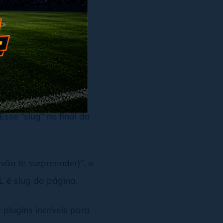
você sabe, o endereço
 Esse “slug” no final da
vão te surpreender)”, o
RL é slug da página.
 plugins incríveis para