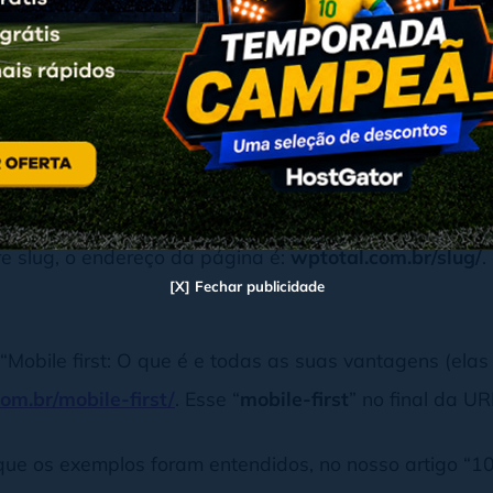
lug
laremos sobre o nosso próprio site, o WP Total. Como 
to?
re slug, o endereço da página é:
wptotal.com.br/slug/
.
[X] Fechar publicidade
“Mobile first: O que é e todas as suas vantagens (elas 
om.br/mobile-first/
. Esse “
mobile-first
” no final da U
r que os exemplos foram entendidos, no nosso artigo “10