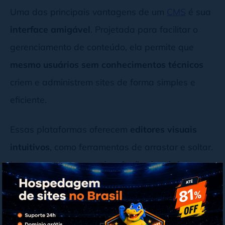
Uma das principais vantagens de um
CMS
é sua
interface amigável
. Projetada para facilitar o
gerenciamento de conteúdo, ela permite que
mesmo usuários sem conhecimentos técnicos
criem e administrem sites de forma simples e
eficiente.
Essas plataformas oferecem
editores visuais
intuitivos
, como ferramentas de arrastar e soltar.
Isso torna o
processo de criação de páginas
rápido e acessível
, eliminando a necessidade de
programar manualmente.