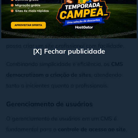
Além disso, os CMS incluem recursos como
modelos prontos personalizáveis
e integrações
avançadas. Essas funcionalidades
ampliam as
possibilidades
, garantindo que qualquer pessoa
possa criar um site profissional com facilidade.
[X] Fechar publicidade
Combinando simplicidade e eficiência, os
CMS
democratizam a criação de sites
, atendendo
tanto a iniciantes quanto a profissionais.
Gerenciamento de usuários
O gerenciamento de usuários em um CMS é
fundamental para o
controle de acesso ao site
.