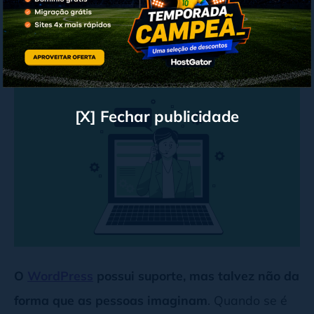
Mito 3: O WordPress não possui
suporte
[X] Fechar publicidade
O
WordPress
possui suporte, mas talvez não da
forma que as pessoas imaginam
. Quando se é