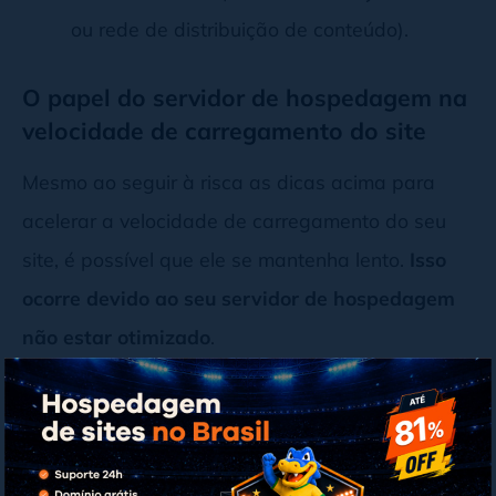
ou rede de distribuição de conteúdo).
O papel do servidor de hospedagem na
velocidade de carregamento do site
Mesmo ao seguir à risca as dicas acima para
acelerar a velocidade de carregamento do seu
site, é possível que ele se mantenha lento.
Isso
ocorre devido ao seu servidor de hospedagem
não estar otimizado
.
Aconselhamos fortemente a contratar
empresas
sérias como a Hostinger, em que se tem uma
velocidade absurda por apenas R$ 6,99 por mês
.