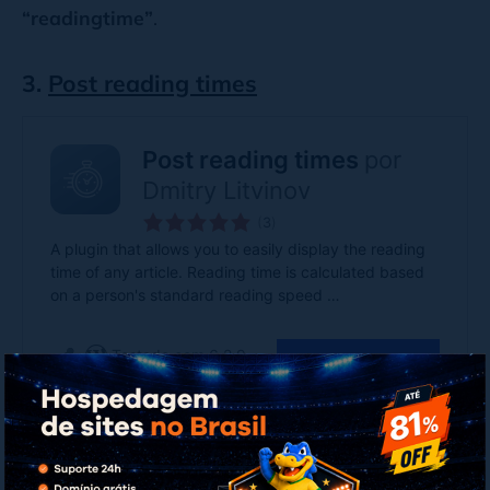
“readingtime”
.
3.
Post reading times
O Post Reading Times é, como o nome indica, um