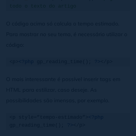
todo o texto do artigo
    $wordcount = str_word_count( 
O código acima só calcula o tempo estimado.
strip_tags( $article ) ); 
//remove as 
Para mostrar no seu tema, é necessário utilizar o
tags HTML, para não atrapalhar na 
código:
contagem
    $time = ceil($wordcount / 
250
); 
<p>
<?php
 gp_reading_time(); 
?>
</p>
//define que a velocidade média é de 
250 palavras por minuto
O mais interessante é possível inserir tags em
HTML para estilizar, caso deseje. As
if
 ($time == 
1
) { 
//singular e 
possibilidades são imensas, por exemplo.
plural
        $label = 
" minuto"
;

    } 
else
 {

<p style=”tempo-estimado”>
<?php
        $label = 
" minutos"
;

gp_reading_time(); 
?>
</p>
    }
