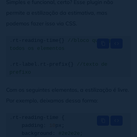
Simples e funcional, certo? Esse plugin não
permite a estilização da estimativa, mas
podemos fazer isso via CSS.
.rt-reading-time{} 
//bloco que agrupa 
todos os elementos
.rt-label.rt-prefix{} 
//texto de 
prefixo
.rt-time{} 
//o número de minutos
Com os seguintes elementos, a estilização é livre.
Por exemplo, deixamos dessa forma:
.rt-label.rt-postfix{} 
//a palavra 
minutos, ou minuto, se estiver no 
.rt-reading-time {

singular
    padding: 
10
px;

    background: 
#2e2e2e;