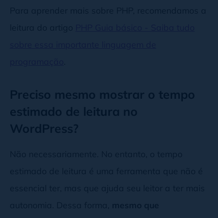
Para aprender mais sobre PHP, recomendamos a
    $totalString = $time . $label; 
leitura do artigo
PHP Guia básico - Saiba tudo
//junta o tempo com a string no 
sobre essa importante linguagem de
singular ou plural
programação
.
return
 $totalString;

Preciso mesmo mostrar o tempo
}
estimado de leitura no
WordPress?
Não necessariamente. No entanto, o tempo
estimado de leitura é uma ferramenta que não é
essencial ter, mas que ajuda seu leitor a ter mais
autonomia. Dessa forma,
mesmo que