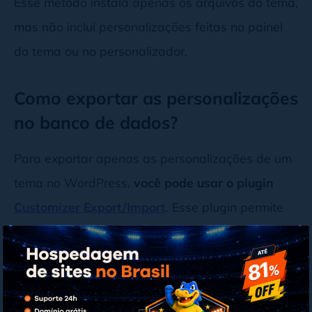
Esse método instala apenas os arquivos do tema,
mas não inclui personalizações feitas no painel
do tema ou no personalizador.
Como exportar as personalizações
no banco de dados?
Para exportar apenas as personalizações de um
tema no WordPress,
você pode usar o plugin
Customizer Export/Import
. Esse plugin permite
exportar e importar exclusivamente as
configurações feitas no personalizador de temas,
sem afetar outras partes do banco de dados.