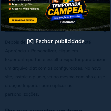
[X] Fechar publicidade
Depois de instalar e ativar o plugin, vá até
Aparência > Personalizar, clique em
Exportar/Importar, e escolha Exportar para baixar
um arquivo .dat com as configurações. No novo
site, instale o plugin, vá ao mesmo caminho e use
a opção Importar para aplicar as
personalizações.
Por que exportar um tema