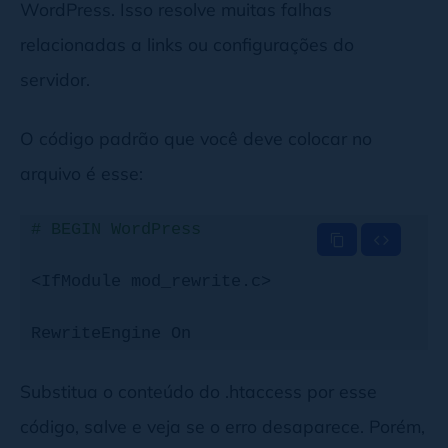
WordPress. Isso resolve muitas falhas
relacionadas a links ou configurações do
servidor.
O código padrão que você deve colocar no
arquivo é esse:
# BEGIN WordPress
<IfModule mod_rewrite.c>

RewriteEngine On

RewriteBase /

Substitua o conteúdo do .htaccess por esse
código, salve e veja se o erro desaparece. Porém,
RewriteRule ^index\.php$ - [L]
