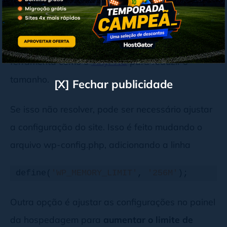
Se você tentou enviar um arquivo e deu erro,
pode ser porque ele é grande demais para o
servidor aceitar. Para imagens, use uma
ferramenta como o
TinyPNG
para reduzir o
tamanho.
[X] Fechar publicidade
Se isso não resolver, pode ser necessário ajustar
a configuração do site. Isso é feito mudando o
arquivo wp-config.php, adicionando a linha
define(
'WP_MEMORY_LIMIT'
, 
'256M'
); 
Outra opção é ajustar as configurações no painel
da hospedagem para
aumentar o limite de