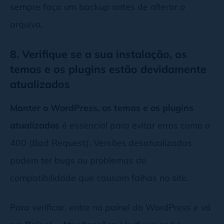
sempre faça um backup antes de alterar o
RewriteCond %{REQUEST_FILENAME} !-f

arquivo.
RewriteCond %{REQUEST_FILENAME} !-d

8. Verifique se a sua instalação, os
temas e os plugins estão devidamente
RewriteRule . /index.php [L]

atualizados
</IfModule>

Manter o WordPress, os temas e os plugins
atualizados
é essencial para evitar erros como o
# END WordPress
400 (Bad Request). Versões desatualizadas
podem ter bugs ou problemas de
compatibilidade que causam falhas no site.
Para verificar, entre no painel do WordPress e vá