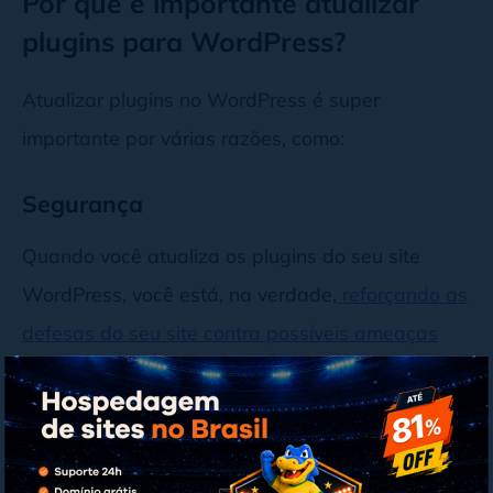
Por que é importante atualizar
plugins para WordPress?
Atualizar plugins no WordPress é super
importante por várias razões, como:
Segurança
Quando você atualiza os plugins do seu site
WordPress, você está, na verdade,
reforçando as
defesas do seu site contra possíveis ameaças
online
. Afinal,
muitas atualizações de plugins
incluem correções para vulnerabilidades de
segurança descobertas desde a última versão
.