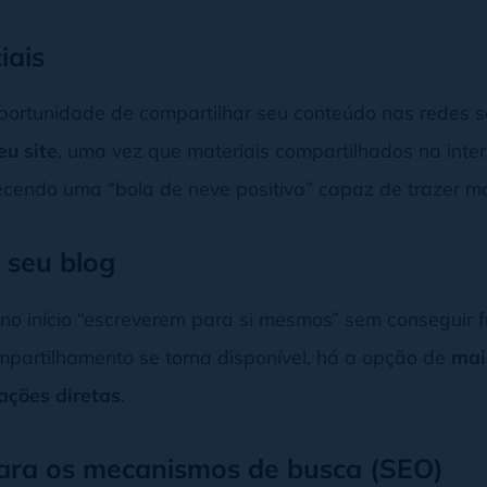
iais
portunidade de compartilhar seu conteúdo nas redes s
eu site
, uma vez que materiais compartilhados na inte
ecendo uma “bola de neve positiva” capaz de trazer m
 seu blog
o início “escreverem para si mesmos” sem conseguir fu
mpartilhamento se torna disponível, há a opção de
mai
ações diretas
.
para os mecanismos de busca (SEO)