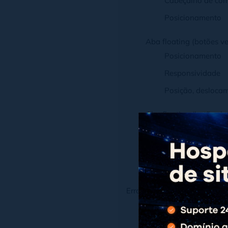
Cabeçalho de com
Posicionamento
Aba floating (botões ver
Posicionamento
Responsividade
Posição, desloca
Aba floating (botões ho
Posicionamento
Responsividade
Posição, desloca
Erros ao inserir botão de co
Muita informação
Posicionamento incorr