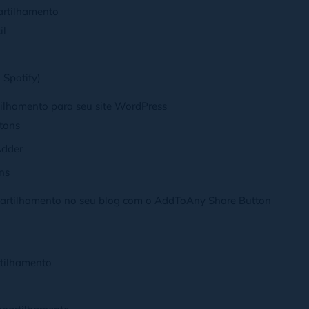
artilhamento
il
 Spotify)
ilhamento para seu site WordPress
tons
Adder
ns
partilhamento no seu blog com o AddToAny Share Button
tilhamento