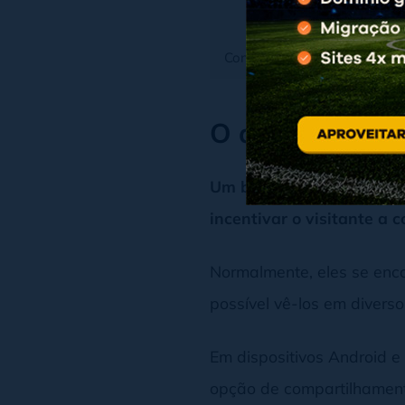
Destaque exagerado
Conclusão
O que é um bo
Um botão de compartilha
incentivar o visitante a
Normalmente, eles se enc
possível vê-los em divers
Em dispositivos Android e
opção de compartilhamen