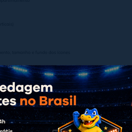
partilhamento
ticais)
mento, tamanho e fundo dos ícones
rizontais)
mento, tamanho e fundo dos ícones
mpartilhamento
eto