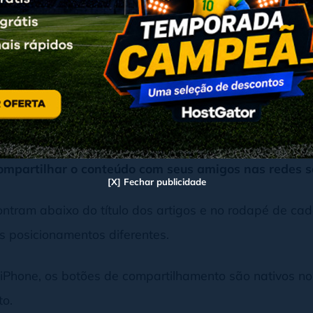
tão de compartilhamento para 
mento para blog é um botão ou um conjunto de botõe
 compartilhar o conteúdo com seus amigos nas redes s
[X] Fechar publicidade
ontram abaixo do título dos artigos e no rodapé de c
os posicionamentos diferentes.
 iPhone, os botões de compartilhamento são nativos n
to.