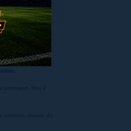
blog?
s com o objetivo de
ociais
.
ada postagem. Mas é
os sistemas através da