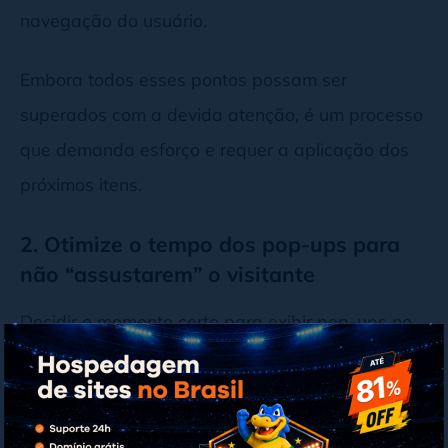
navegação do usuário.
Embora todos esses pontos possam ser
superados com a devida atenção, é um processo
que demanda esforço e requer a aplicação dos
próximos itens.
2. Otimize o tempo dos pop-ups para
não “assustarem” o visitante
Decidir o momento certo para exibir pop-ups no
seu site é essencial para equilibrar a experiência
do usuário e a eficácia da mensagem.