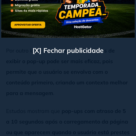
Quando pop-ups aparecem imediatamente ao
carregar a página, podem ser intrusivos e
frustrar os usuários que acabam de chegar
,
aumentando a taxa de rejeição.
[X] Fechar publicidade
Por outro lado,
esperar um tempo antes de
exibir o pop-up pode ser mais eficaz, pois
permite que o usuário se envolva com o
conteúdo primeiro, criando um contexto melhor
para a mensagem
.
Estudos mostram que
pop-ups com atraso de 5
a 10 segundos após o carregamento da página
ou que aparecem quando o usuário está prestes