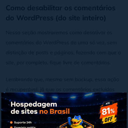
Como desabilitar os comentários
do WordPress (do site inteiro)
Nessa seção mostraremos como desativar os
comentários do WordPress de uma só vez, sem
distinção de posts e páginas, fazendo com que o
site, por completo, fique livre de comentários.
Lembrando que, mesmo sem backup, essa ação
é recuperável, já que os comentários excluídos
irão para a lixeira. Ainda assim, reflita bastante
antes de se livrar de todos os comentários já
feitos nos seus posts.