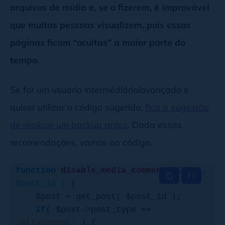
arquivos de mídia e, se o fizerem, é improvável
que muitas pessoas visualizem, pois essas
páginas ficam “ocultas” a maior parte do
tempo
.
Se for um usuário intermédiário/avançado e
quiser utilizar o código sugerido,
fica a sugestão
de realizar um backup antes
. Dada essas
recomendações, vamos ao código.
function
disable_media_comment
( $open, 
$post_id )
{

    $post = get_post( $post_id );

if
( $post->post_type == 
'attachment'
 ) {
