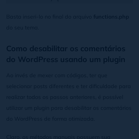
return
false
;

    }

Basta inseri-lo no final do arquivo
functions.php
return
 $open;

do seu tema.
}

add_filter( 
'comments_open'
, 
Como desabilitar os comentários
'disable_media_comment'
, 
10
 , 
2
 );
do WordPress usando um plugin
Ao invés de mexer com códigos, ter que
selecionar posts diferentes e ter dificuldade para
realizar todos os passos anteriores, é possível
utilizar um plugin para desabilitar os comentários
do WordPress de forma otimizada.
Claro, os métodos manuais possuem sua