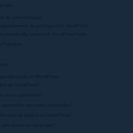
ar site
el de administração
 o agendamento de postagens no WordPress
: Automatically Unpublish WordPress Posts
t Publisher
ndar
 agendar posts no WordPress
ário do WordPress?
 os posts agendados?
ts agendados não forem publicados?
blicação de página no WordPress?
 pelo painel ou via plugin?