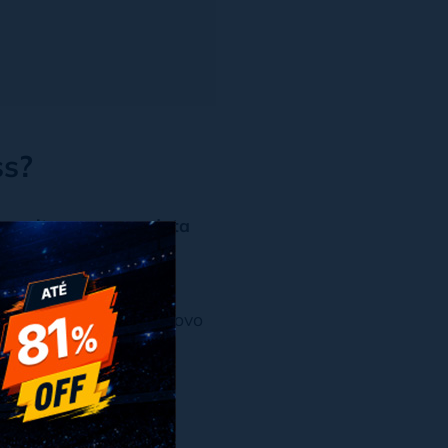
ss
?
x
 escrito para uma data
orreto
.
rápida, em que cada novo
eúdo não exigir uma