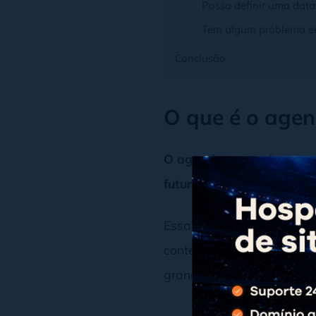
Posso definir uma data 
Tem algum problema eu 
Conclusão
O que é o age
O agendamento de post
futura, de forma que a p
Essa é uma prática muito
conteúdo é feito com agil
grande quantidade de inv