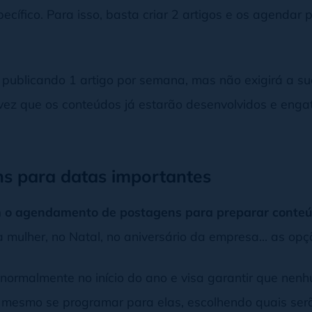
pecífico. Para isso, basta criar 2 artigos e os agenda
á publicando 1 artigo por semana, mas não exigirá a s
vez que os conteúdos já estarão desenvolvidos e enga
s para datas importantes
m o agendamento de postagens para preparar conte
da mulher, no Natal, no aniversário da empresa… as op
 normalmente no início do ano e visa garantir que nen
é mesmo se programar para elas, escolhendo quais se