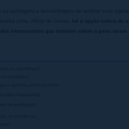
s as vantagens e desvantagens de realizar esse age
aneira certa. Afinal de contas,
há a opção nativa de a
uções interessantes que também valem a pena serem
posts no WordPress?
 no WordPress
agens quando estiver ausente
ra datas importantes
ada de publicação
osts no WordPress
ndados