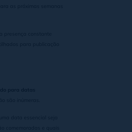
r para as próximas semanas
ua presença constante
tilhados para publicação
údo para datas
ção são inúmeras.
huma data essencial seja
rão comemoradas e quais