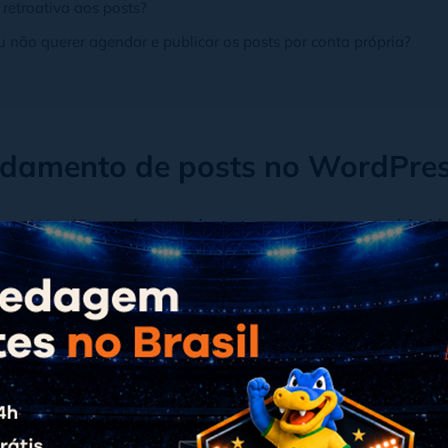
retroativa aos posts?
não querer agendar e publicar os posts por conta própria?
ndamento de posts no WordPre
s no
WordPress
é o ato de programar um conteúdo já
rópria plataforma o publique quando for o momento c
 comum em agências ou blogs com fila de publicação 
idade, seja pela quantidade de escritores ou pelo cont
estimento para ser desenvolvido.